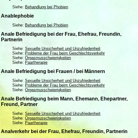
Siehe:
Behandlung bei Phobien
Anablephobie
Siehe:
Behandlung bei Phobien
Anale Befriedigung bei der Frau, Ehefrau, Freundin,
Partnerin
Siehe:
Sexuelle Unsicherheit und Unzufriedenheit
Siehe:
Probleme der Frau beim Geschlechtsverkehr
Siehe:
Orgasmusschwierigkeiten
Siehe:
Paartherapie
Anale Befriedigung bei Frauen / bei Männern
Siehe:
Sexuelle Unsicherheit und Unzufriedenheit
Siehe:
Probleme der Frau beim Geschlechtsverkehr
Siehe:
Orgasmusschwierigkeiten
Anale Befriedigung beim Mann, Ehemann, Ehepartner,
Freund, Partner
Siehe:
Sexuelle Unsicherheit und Unzufriedenheit
Siehe:
Orgasmusschwierigkeiten
Siehe:
Paartherapie
Analverkehr bei der Frau, Ehefrau, Freundin, Partnerin