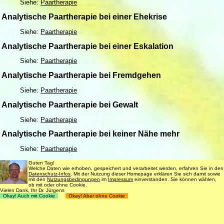
Siehe:
Paartherapie
Analytische Paartherapie bei einer Ehekrise
Siehe:
Paartherapie
Analytische Paartherapie bei einer Eskalation
Siehe:
Paartherapie
Analytische Paartherapie bei Fremdgehen
Siehe:
Paartherapie
Analytische Paartherapie bei Gewalt
Siehe:
Paartherapie
Analytische Paartherapie bei keiner Nähe mehr
Siehe:
Paartherapie
Analytische Paartherapie bei keiner Treue
Guten Tag!
Welche Daten wie erhoben, gespeichert und verarbeitet werden, erfahren Sie in den
Datenschutz-Infos
. Mit der Nutzung dieser Homepage erklären Sie sich damit sowie
Siehe:
Paartherapie
mit den
Nutzungsbedingungen
im
Impressum
einverstanden. Sie können wählen,
ob mit oder ohne Cookie.
Vielen Dank, Ihr Dr. Jürgens
Analytische Paartherapie bei Kommunikationsproblemen
Okay! Auch mit Cookie
Okay! Aber ohne Cookie
Siehe:
Paartherapie
Analytische Paartherapie bei Konflikten als Chance