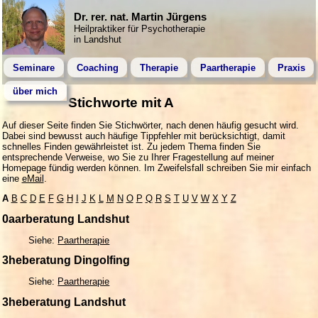
Dr. rer. nat. Martin Jürgens
Heilpraktiker für Psychotherapie
in Landshut
Seminare
Coaching
Therapie
Paartherapie
Praxis
über mich
Stichworte mit A
Auf dieser Seite finden Sie Stichwörter, nach denen häufig gesucht wird.
Dabei sind bewusst auch häufige Tippfehler mit berücksichtigt, damit
schnelles Finden gewährleistet ist. Zu jedem Thema finden Sie
entsprechende Verweise, wo Sie zu Ihrer Fragestellung auf meiner
Homepage fündig werden können. Im Zweifelsfall schreiben Sie mir einfach
eine
eMail
.
A
B
C
D
E
F
G
H
I
J
K
L
M
N
O
P
Q
R
S
T
U
V
W
X
Y
Z
0aarberatung Landshut
Siehe:
Paartherapie
3heberatung Dingolfing
Siehe:
Paartherapie
3heberatung Landshut