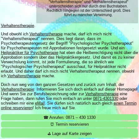
"Verhaltenstherapie" und "Verhaltenstherapeut"
unterscheiden sich nur durch drei Buchstaben.
Rechtlich hingegen ist der Unterschied groß. Dies
führt zu mancher Verwirrung.
Verhaltenstherapie
.
Und obwohl ich
Verhaltenstherapie
mache, darf ich mich nicht
"Verhaltenstherapeut" nennen. Dies liegt daran, dass im
Psychotherapeutengesetz der Begriff "Psychologischer Psychotherapeut"
für Psychotherapeuten mit Approbationen festgesetzt wurde. Und ein
Heilpraktiker für Psychotherapie
hat eben die Heilberechtigung nicht über die
Approbation sondern über das Heilpraktikergesetz. Und damit es zu keiner
Verwechslung kommt, ist jede Formulierung, die so ähnlich wie
"Psychologischer Psychotherapeut" ausschaut, für Heilpraktiker nicht
erlaubt. Und daher darf ich mich nicht Verhaltenstherapeut nennen, obwohl
ich
Verhaltenstherapie
mache.
Doch nun weg von den ganzen Gesetzen und zurück zum Inhalt, der
Verhaltenstherapie
: Informieren Sie sich doch einfach auf dieser Homepage!
Und wenn Sie zur Berufsbezeichnung oder zur
Verhaltenstherapie
eine
Frage haben, dann rufen Sie mich einfach an unter
0871-4301330
oder
schreiben mir eine
eMail
. Sie dürfen sich natürlich auch gleich
einen Termin
online reservieren
! Ich freue mich auf Sie.
☎ Anrufen: 0871 – 430 1330
⏰ Termin reservieren
⛳ Lage auf Karte zeigen